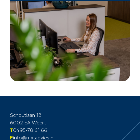
Schoutlaan 18
6002 EA Weert
T
0495-78 61 66
E
info@n-xtadvies.nl