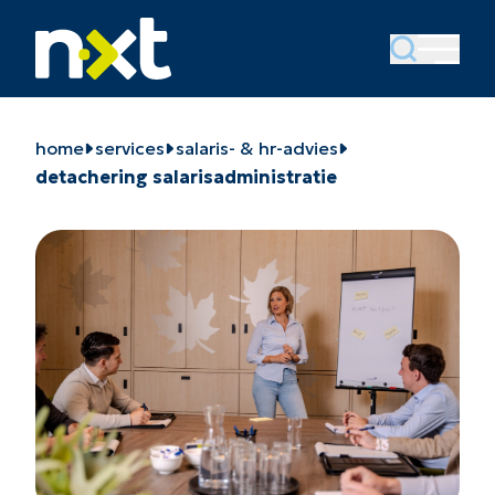
home
services
salaris- & hr-advies
detachering salarisadministratie