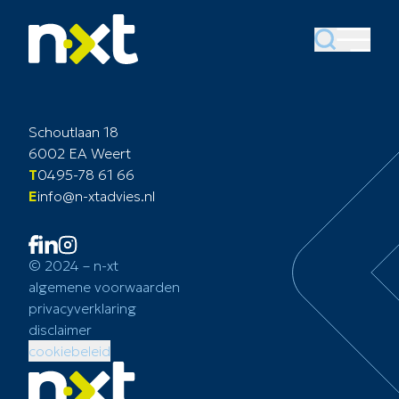
Schoutlaan 18
6002 EA Weert
T
0495-78 61 66
E
info@n-xtadvies.nl
© 2024 – n-xt
algemene voorwaarden
privacyverklaring
disclaimer
cookiebeleid