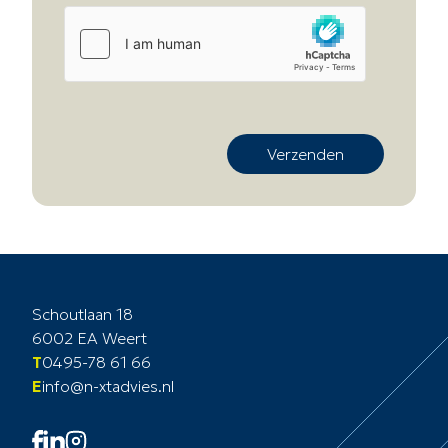
Verzenden
Schoutlaan 18
6002 EA Weert
T
0495-78 61 66
E
info@n-xtadvies.nl